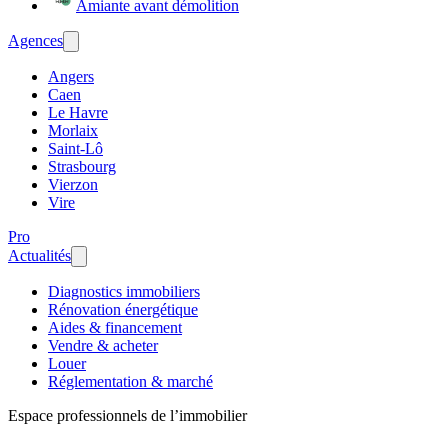
Amiante avant démolition
Agences
Angers
Caen
Le Havre
Morlaix
Saint-Lô
Strasbourg
Vierzon
Vire
Pro
Actualités
Diagnostics immobiliers
Rénovation énergétique
Aides & financement
Vendre & acheter
Louer
Réglementation & marché
Espace professionnels de l’immobilier