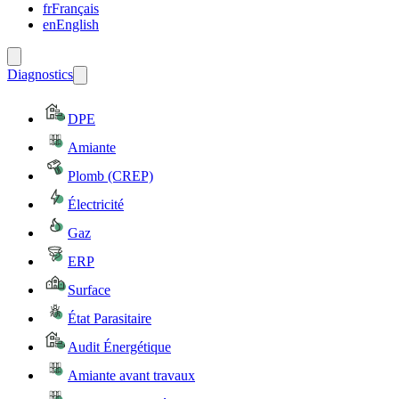
fr
Français
en
English
Diagnostics
DPE
Amiante
Plomb (CREP)
Électricité
Gaz
ERP
Surface
État Parasitaire
Audit Énergétique
Amiante avant travaux